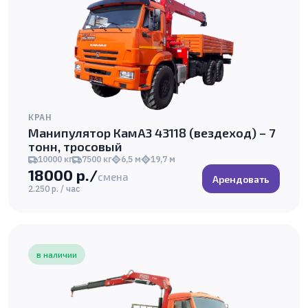
КРАН
Манипулятор КамАЗ 43118 (вездеход) – 7
тонн, тросовый
10000 кг
7500 кг
6,5 м
19,7 м
18000 р./
смена
Арендовать
2.250 р. / час
в наличии