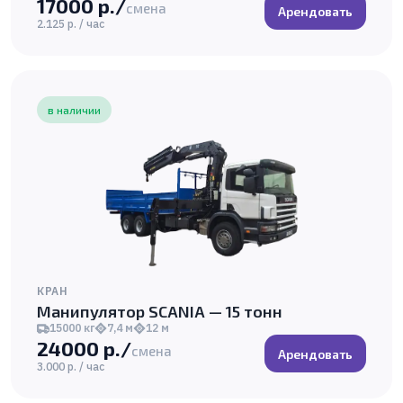
17000 р./
смена
Арендовать
2.125 р. / час
в наличии
КРАН
Манипулятор SCANIA — 15 тонн
15000 кг
7,4 м
12 м
24000 р./
смена
Арендовать
3.000 р. / час