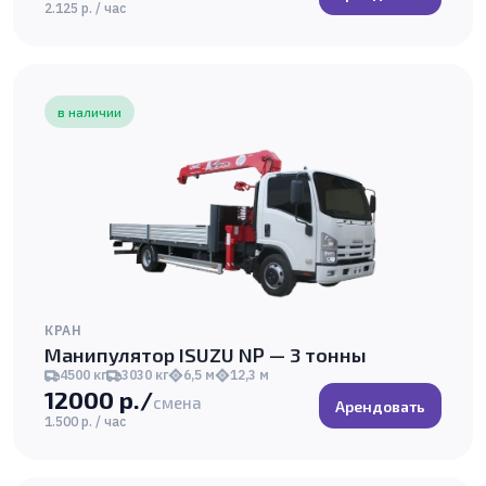
2.125 р. / час
в наличии
КРАН
Манипулятор ISUZU NP — 3 тонны
4500 кг
3030 кг
6,5 м
12,3 м
12000 р./
смена
Арендовать
1.500 р. / час