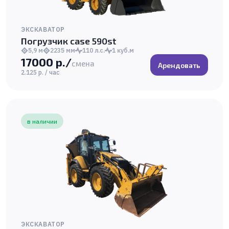
ЭКСКАВАТОР
Погрузчик case 590st
5,9 м
2235 мм
110 л.с.
1 куб.м
17000 р./
смена
Арендовать
2.125 р. / час
в наличии
ЭКСКАВАТОР