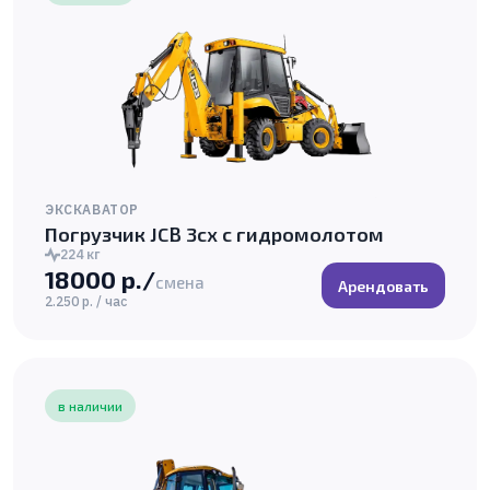
ЭКСКАВАТОР
Погрузчик JCB 3cx с гидромолотом
224 кг
18000 р./
смена
Арендовать
2.250 р. / час
в наличии