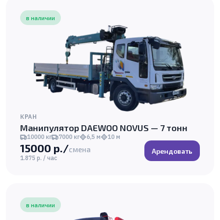
в наличии
КРАН
Манипулятор DAEWOO NOVUS — 7 тонн
10000 кг
7000 кг
6,5 м
10 м
15000 р./
смена
Арендовать
1.875 р. / час
в наличии