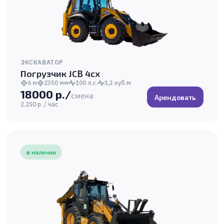
ЭКСКАВАТОР
Погрузчик JCB 4cx
6 м
2350 мм
100 л.с.
1,3 куб.м
18000 р./
смена
Арендовать
2.250 р. / час
в наличии