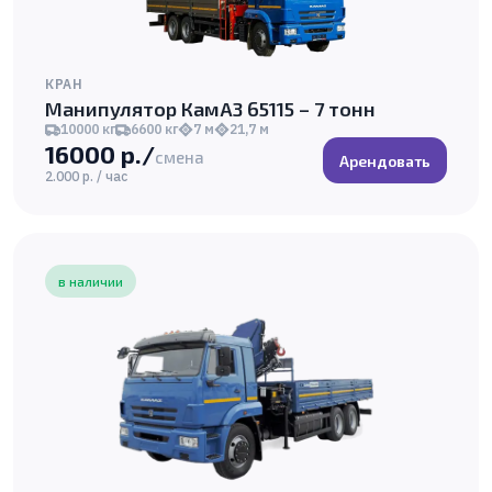
КРАН
Манипулятор КамАЗ 65115 – 7 тонн
10000 кг
6600 кг
7 м
21,7 м
16000 р./
смена
Арендовать
2.000 р. / час
в наличии