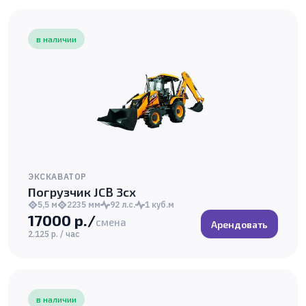
в наличии
ЭКСКАВАТОР
Погрузчик JCB 3cx
5,5 м
2235 мм
92 л.с.
1 куб.м
17000 р./
смена
Арендовать
2.125 р. / час
в наличии