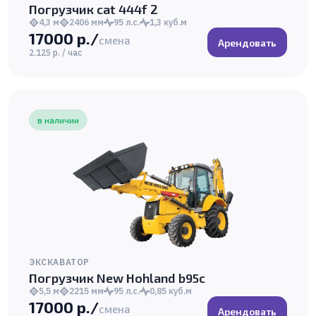
Погрузчик cat 444f 2
4,3 м
2406 мм
95 л.с.
1,3 куб.м
17000 р./
смена
Арендовать
2.125 р. / час
в наличии
ЭКСКАВАТОР
Погрузчик New Hohland b95c
5,5 м
2215 мм
95 л.с.
0,85 куб.м
17000 р./
смена
Арендовать