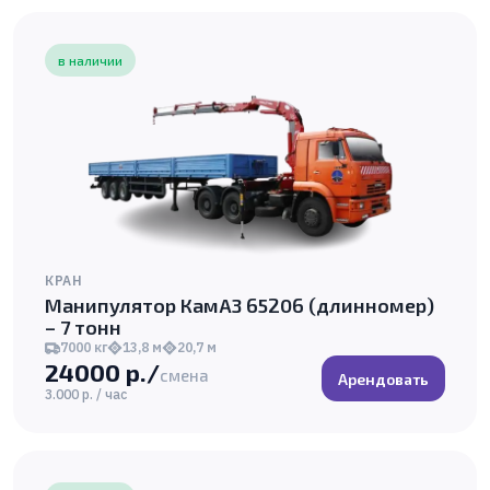
в наличии
КРАН
Манипулятор КамАЗ 65206 (длинномер)
– 7 тонн
7000 кг
13,8 м
20,7 м
24000 р./
смена
Арендовать
3.000 р. / час