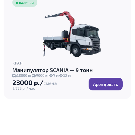
в наличии
КРАН
Манипулятор SCANIA — 9 тонн
18000 кг
9000 кг
7 м
12 м
23000 р./
смена
Арендовать
2.875 р. / час