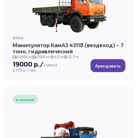
КРАН
Манипулятор КамАЗ 43118 (вездеход) – 7
тонн, гидравлический
10000 кг
7000 кг
6,5 м
21,7 м
19000 р./
смена
Арендовать
2.375 р. / час
в наличии