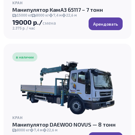
КРАН
Манипулятор КамАЗ 65117 – 7 тонн
15000 кг
8000 кг
7,4 м
22,6 м
19000 р./
смена
Арендовать
2.375 р. / час
в наличии
КРАН
Манипулятор DAEWOO NOVUS — 8 тонн
8000 кг
7,4 м
22,6 м