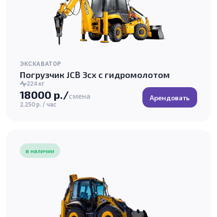
ЭКСКАВАТОР
Погрузчик JCB 3cx с гидромолотом
224 кг
18000 р./
смена
Арендовать
2.250 р. / час
в наличии