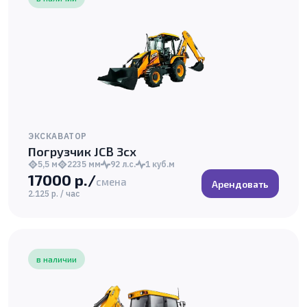
ЭКСКАВАТОР
Погрузчик JCB 3cx
5,5 м
2235 мм
92 л.с.
1 куб.м
17000 р./
смена
Арендовать
2.125 р. / час
в наличии