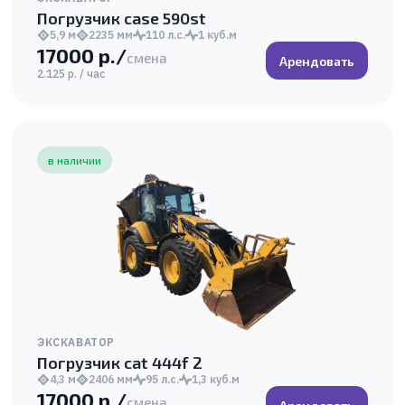
Погрузчик case 590st
5,9 м
2235 мм
110 л.с.
1 куб.м
17000 р./
смена
Арендовать
2.125 р. / час
в наличии
ЭКСКАВАТОР
Погрузчик cat 444f 2
4,3 м
2406 мм
95 л.с.
1,3 куб.м
17000 р./
смена