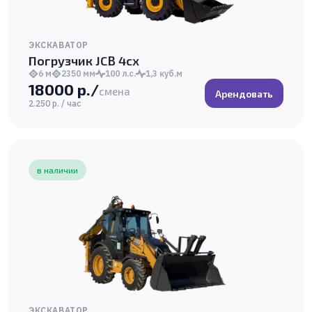
ЭКСКАВАТОР
Погрузчик JCB 4cx
6 м
2350 мм
100 л.с.
1,3 куб.м
18000 р./
смена
Арендовать
2.250 р. / час
в наличии
ЭКСКАВАТОР