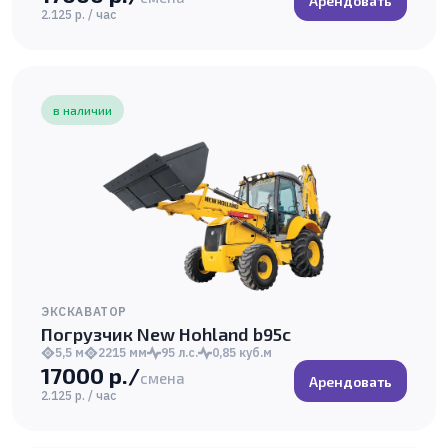
Арендовать
2.125 р. / час
в наличии
ЭКСКАВАТОР
Погрузчик New Hohland b95c
5,5 м
2215 мм
95 л.с.
0,85 куб.м
17000 р./
смена
Арендовать
2.125 р. / час