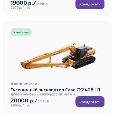
19000 р./
смена
Арендовать
2.375 р. / час
в наличии
ДЛИННОРУКИЙ
Гусеничный экскаватор Case CX240B LR
560 мм
Масса 28000
132 кВт
0,6 м
20000 р./
смена
Арендовать
2.500 р. / час