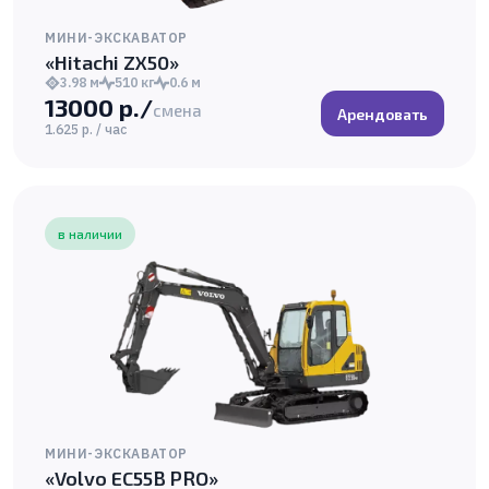
МИНИ-ЭКСКАВАТОР
«Hitachi ZX50»
3.98 м
510 кг
0.6 м
13000 р./
смена
Арендовать
1.625 р. / час
в наличии
МИНИ-ЭКСКАВАТОР
«Volvo EC55B PRO»