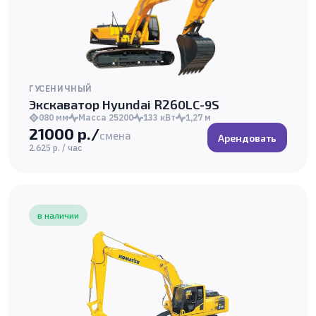
ГУСЕНИЧНЫЙ
Экскаватор Hyundai R260LC-9S
080 мм
Масса 25200
133 кВт
1,27 м
21000 р./
смена
Арендовать
2.625 р. / час
в наличии