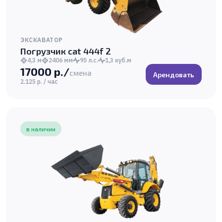
ЭКСКАВАТОР
Погрузчик cat 444f 2
4,3 м
2406 мм
95 л.с.
1,3 куб.м
17000 р./
смена
Арендовать
2.125 р. / час
в наличии