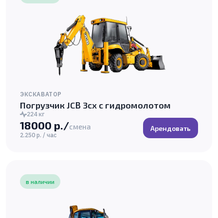
ЭКСКАВАТОР
Погрузчик JCB 3cx с гидромолотом
224 кг
18000 р./
смена
Арендовать
2.250 р. / час
в наличии