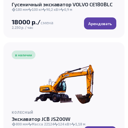
Гусеничный экскаватор VOLVO CE180BLC
180 мм
100 кг
90,2 кВт
0,9 м
18000 р./
смена
Арендовать
2.250 р. / час
в наличии
КОЛЕСНЫЙ
Экскаватор JCB JS200W
800 мм
Масса 22124
124 кВт
1,18 м