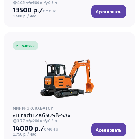
4.05 м
500 кг
0.8 м
13500 р./
смена
Арендовать
1.688 р. / час
в наличии
МИНИ-ЭКСКАВАТОР
«Hitachi ZX65USB-5A»
3.77 м
200 кг
0.8 м
14000 р./
смена
Арендовать
1.750 р. / час