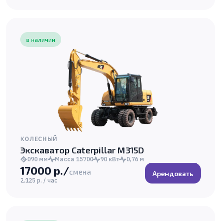
в наличии
КОЛЕСНЫЙ
Экскаватор Caterpillar M315D
090 мм
Масса 15700
90 кВт
0,76 м
17000 р./
смена
Арендовать
2.125 р. / час