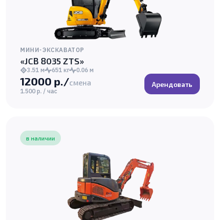
МИНИ-ЭКСКАВАТОР
«JCB 8035 ZTS»
3.51 м
651 кг
0.06 м
12000 р./
смена
Арендовать
1.500 р. / час
в наличии