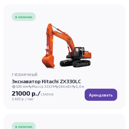
в наличии
ГУСЕНИЧНЫЙ
Экскаватор Hitachi ZX330LC
180 мм
Масса 33339
184 кВт
1,4 м
21000 р./
смена
Арендовать
2.625 р. / час
в наличии