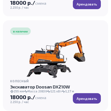
18000 р./
смена
Арендовать
2.250 р. / час
в наличии
КОЛЕСНЫЙ
Экскаватор Doosan DX210W
255 мм
Масса 20830
121 кВт
1,17 м
18000 р./
смена
Арендовать
2.250 р. / час