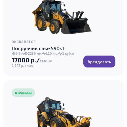
ЭКСКАВАТОР
Погрузчик case 590st
5,9 м
2235 мм
110 л.с.
1 куб.м
17000 р./
смена
Арендовать
2.125 р. / час
в наличии