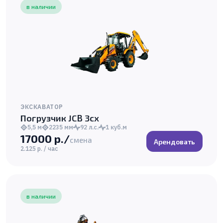
в наличии
ЭКСКАВАТОР
Погрузчик JCB 3cx
5,5 м
2235 мм
92 л.с.
1 куб.м
17000 р./
смена
Арендовать
2.125 р. / час
в наличии