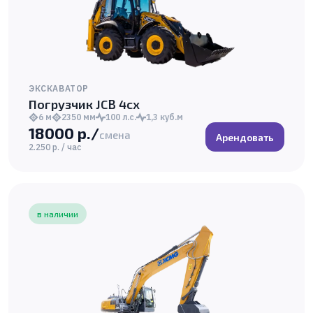
ЭКСКАВАТОР
Погрузчик JCB 4cx
6 м
2350 мм
100 л.с.
1,3 куб.м
18000 р./
смена
Арендовать
2.250 р. / час
в наличии