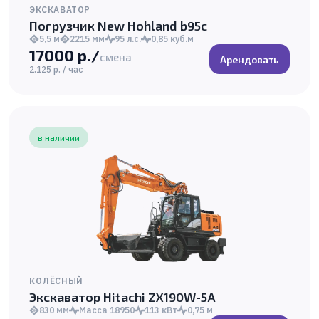
ЭКСКАВАТОР
Погрузчик New Hohland b95c
5,5 м
2215 мм
95 л.с.
0,85 куб.м
17000 р./
смена
Арендовать
2.125 р. / час
в наличии
КОЛЁСНЫЙ
Экскаватор Hitachi ZX190W-5A
830 мм
Масса 18950
113 кВт
0,75 м