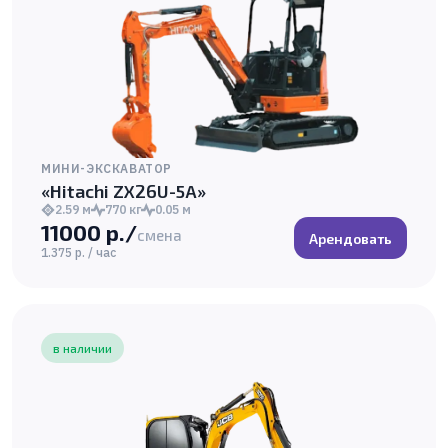
МИНИ-ЭКСКАВАТОР
«Hitachi ZX26U-5A»
2.59 м
770 кг
0.05 м
11000 р./
смена
Арендовать
1.375 р. / час
в наличии