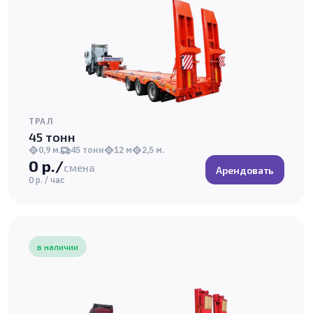
ТРАЛ
45 тонн
0,9 м.
45 тонн
12 м
2,5 м.
0 р./
смена
Арендовать
0 р. / час
в наличии