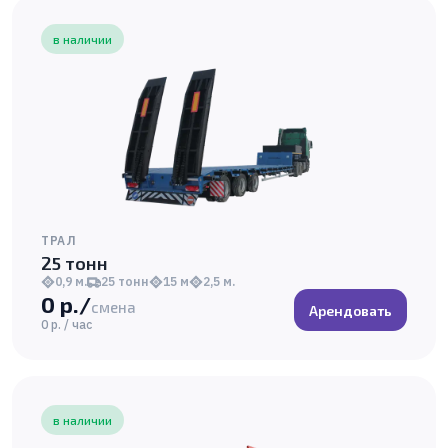
в наличии
ТРАЛ
25 тонн
0,9 м.
25 тонн
15 м
2,5 м.
0 р./
смена
Арендовать
0 р. / час
в наличии