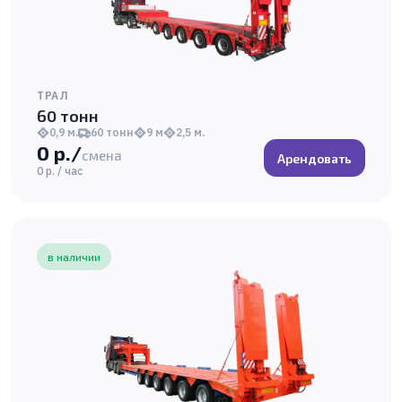
ТРАЛ
60 тонн
0,9 м.
60 тонн
9 м
2,5 м.
0 р./
смена
Арендовать
0 р. / час
в наличии