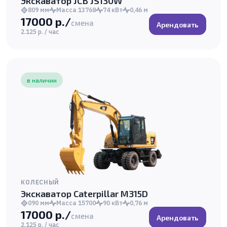
Экскаватор JCB JS130W
809 мм
Масса 13768
74 кВт
0,46 м
17000 р./
смена
Арендовать
2.125 р. / час
в наличии
КОЛЕСНЫЙ
Экскаватор Caterpillar M315D
090 мм
Масса 15700
90 кВт
0,76 м
17000 р./
смена
Арендовать
2.125 р. / час