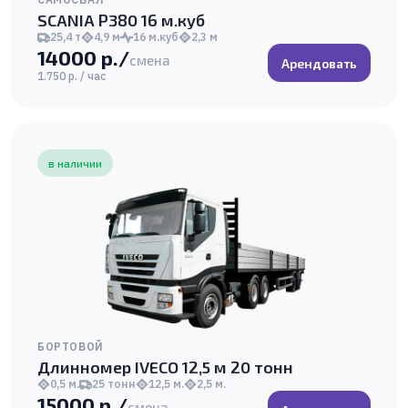
SCANIA P380 16 м.куб
25,4 т
4,9 м
16 м.куб
2,3 м
14000 р./
смена
Арендовать
1.750 р. / час
в наличии
БОРТОВОЙ
Длинномер IVECO 12,5 м 20 тонн
0,5 м.
25 тонн
12,5 м.
2,5 м.
15000 р./
смена