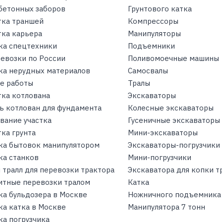
бетонных заборов
Грунтового катка
тка траншей
Компрессоры
тка карьера
Манипуляторы
ка спецтехники
Подъемники
ревозки по России
Поливомоечные машины
ка нерудных материалов
Самосвалы
е работы
Тралы
тка котлована
Экскаваторы
ь котлован для фундамента
Колесные экскаваторы
вание участка
Гусеничные экскаваторы
ка грунта
Мини-экскаваторы
ка бытовок манипулятором
Экскаваторы-погрузчики
ка станков
Мини-погрузчики
 тралл для перевозки трактора
Экскаватора для копки 
итные перевозки тралом
Катка
ка бульдозера в Москве
Ножничного подъемника
ка катка в Москве
Манипулятора 7 тонн
ка погрузчика