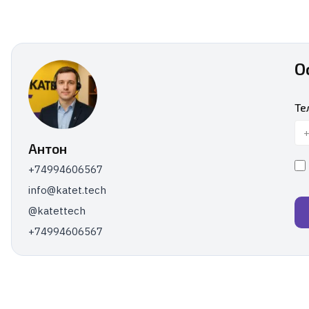
О
Те
Антон
+74994606567
info@katet.tech
@katettech
+74994606567