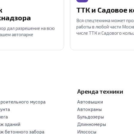
к
ТТК и Садовое 
хнадзора
Вся спецтехника может пр
работы в любой части Москв
ор дал разрешение на всю
числе ТТК и Садового коль
нашем автопарке
и
Аренда техники
троительного мусора
Автовышки
рунта
Автокраны
нега
Бульдозеры
ж зданий
Длинномеры
ж бетонного забора
Илососы