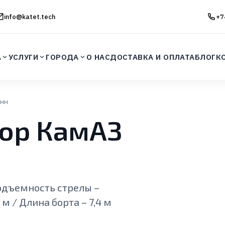
info@katet.tech
+7
А
УСЛУГИ
ГОРОДА
О НАС
ДОСТАВКА И ОПЛАТА
БЛОГ
К
онн
ор КамАЗ
подъемность стрелы –
м / Длина борта – 7,4 м