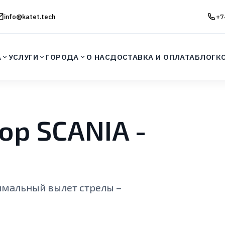
info@katet.tech
+7
А
УСЛУГИ
ГОРОДА
О НАС
ДОСТАВКА И ОПЛАТА
БЛОГ
К
ор SCANIA -
имальный вылет стрелы –