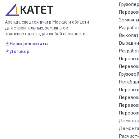
Грузопе
Перевоз
Земляны
Аренда спецтехники в Москве и области
Разрабо
для строительных, земляных и
транспортных задач любой сложности.
Выкопат
Выравни
Наши реквизиты
Разработ
Договор
Перевоз
Перевоз
Грузовой
Негабар
Перевоз
Перевоз
Перевоз
Перевоз
Демонта
Демонта
Расчист