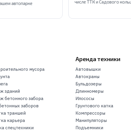
числе ТТК и Садового коль
нашем автопарке
и
Аренда техники
троительного мусора
Автовышки
рунта
Автокраны
нега
Бульдозеры
ж зданий
Длинномеры
ж бетонного забора
Илососы
бетонных заборов
Грунтового катка
тка траншей
Компрессоры
тка карьера
Манипуляторы
ка спецтехники
Подъемники