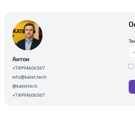
О
Те
Антон
+74994606567
info@katet.tech
@katettech
+74994606567