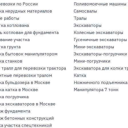
ревозки по России
Поливомоечные машины
ка нерудных материалов
Самосвалы
е работы
Тралы
тка котлована
Экскаваторы
ь котлован для фундамента
Колесные экскаваторы
вание участка
Гусеничные экскаваторы
ка грунта
Мини-экскаваторы
ка бытовок манипулятором
Экскаваторы-погрузчики
ка станков
Мини-погрузчики
 тралл для перевозки трактора
Экскаватора для копки 
итные перевозки тралом
Катка
ка бульдозера в Москве
Ножничного подъемника
ка катка в Москве
Манипулятора 7 тонн
ка погрузчика
ка экскаваторов в Москве
ж фундамента
ж бетонных конструкций
ка участка спецтехникой