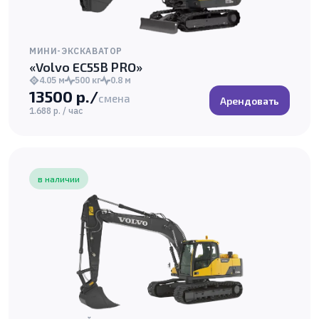
МИНИ-ЭКСКАВАТОР
«Volvo EC55B PRO»
4.05 м
500 кг
0.8 м
13500 р./
смена
Арендовать
1.688 р. / час
в наличии