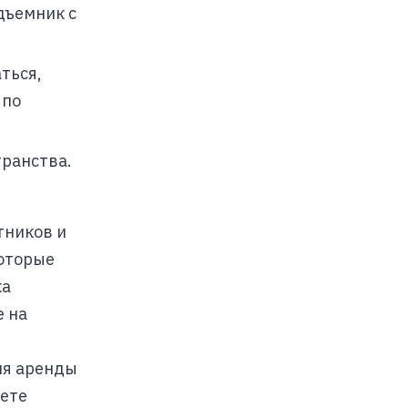
дъемник с
ться,
 по
транства.
тников и
которые
ка
е на
ля аренды
щете