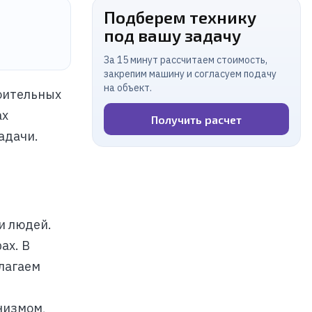
Подберем технику
под вашу задачу
За 15 минут рассчитаем стоимость,
закрепим машину и согласуем подачу
на объект.
оительных
ах
Получить расчет
адачи.
и людей.
ах. В
лагаем
низмом,