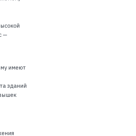
высокой
с —
ему имеют
та зданий
 вышек
жения