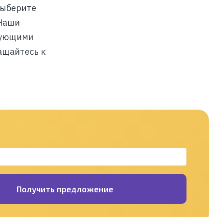
выберите
 Наши
сующими
ащайтесь к
Получить предложение