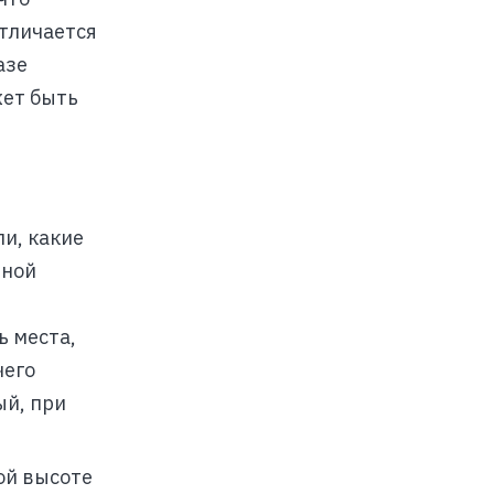
тличается
азе
жет быть
и, какие
нной
ь места,
чего
ый, при
ой высоте