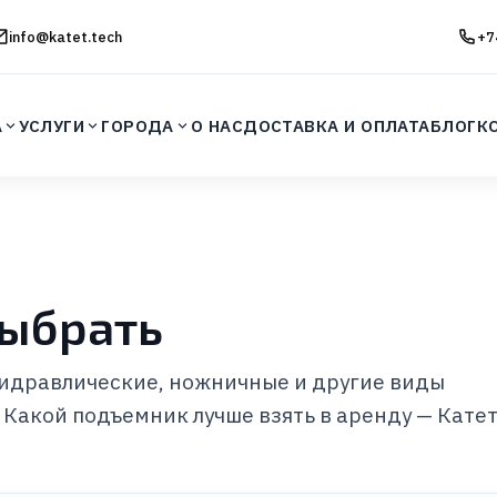
info@katet.tech
+7
А
УСЛУГИ
ГОРОДА
О НАС
ДОСТАВКА И ОПЛАТА
БЛОГ
К
выбрать
гидравлические, ножничные и другие виды
Какой подъемник лучше взять в аренду — Кате