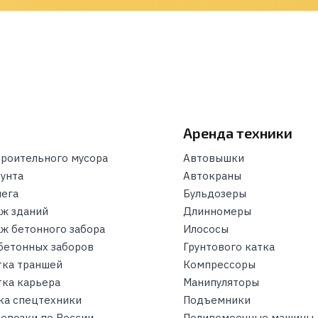
и
Аренда техники
троительного мусора
Автовышки
рунта
Автокраны
нега
Бульдозеры
ж зданий
Длинномеры
ж бетонного забора
Илососы
бетонных заборов
Грунтового катка
тка траншей
Компрессоры
тка карьера
Манипуляторы
ка спецтехники
Подъемники
ревозки по России
Поливомоечные машины