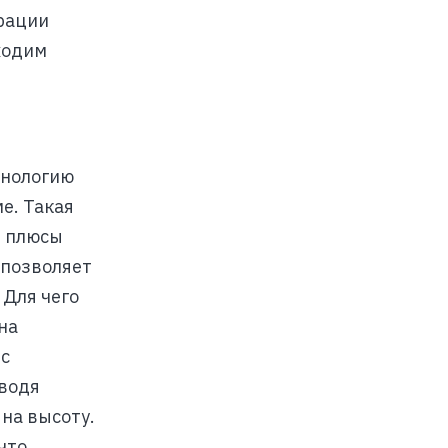
урации
ходим
хнологию
е. Такая
е плюсы
 позволяет
 Для чего
на
 с
дводя
на высоту.
что