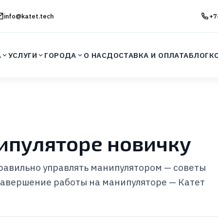
info@katet.tech
+7
А
УСЛУГИ
ГОРОДА
О НАС
ДОСТАВКА И ОПЛАТА
БЛОГ
К
нипуляторе новичку
правильно управлять манипулятором — советы
завершение работы на манипуляторе — Катет