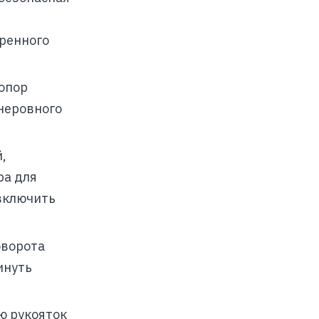
еренного
 опор
 неровного
,
ра для
 включить
оворота
инуть
ю рукояток