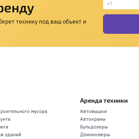
ренду
ерет технику под ваш объект и
и
Аренда техники
троительного мусора
Автовышки
рунта
Автокраны
нега
Бульдозеры
ж зданий
Длинномеры