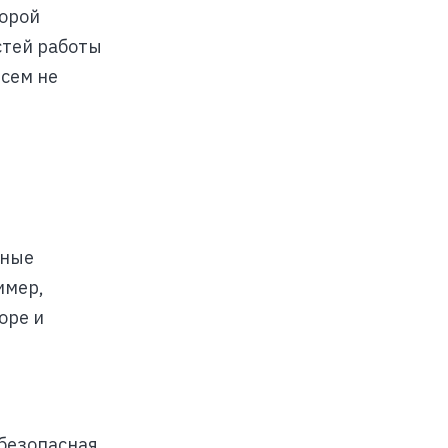
торой
стей работы
всем не
ьные
имер,
оре и
 безопасная