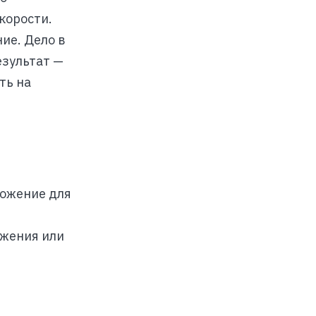
корости.
ие. Дело в
езультат —
ть на
ложение для
ижения или