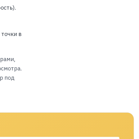
ость).
 точки в
орами,
осмотра.
р под