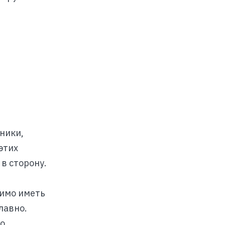
ники,
этих
в сторону.
димо иметь
лавно.
но