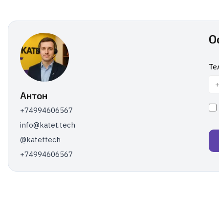
О
Те
Антон
+74994606567
info@katet.tech
@katettech
+74994606567