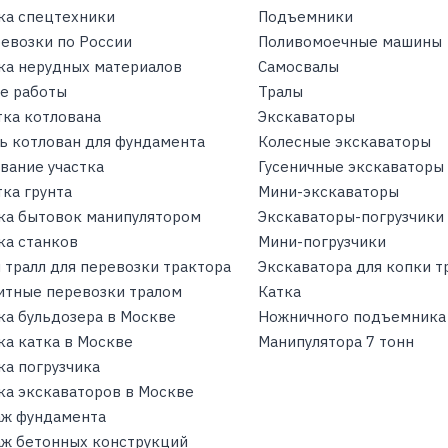
ка спецтехники
Подъемники
ревозки по России
Поливомоечные машины
ка нерудных материалов
Самосвалы
е работы
Тралы
тка котлована
Экскаваторы
ь котлован для фундамента
Колесные экскаваторы
вание участка
Гусеничные экскаваторы
ка грунта
Мини-экскаваторы
ка бытовок манипулятором
Экскаваторы-погрузчики
ка станков
Мини-погрузчики
 тралл для перевозки трактора
Экскаватора для копки 
итные перевозки тралом
Катка
ка бульдозера в Москве
Ножничного подъемника
ка катка в Москве
Манипулятора 7 тонн
ка погрузчика
ка экскаваторов в Москве
ж фундамента
ж бетонных конструкций