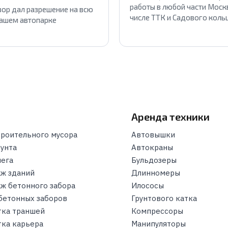
работы в любой части Москв
ор дал разрешение на всю
числе ТТК и Садового коль
нашем автопарке
и
Аренда техники
троительного мусора
Автовышки
рунта
Автокраны
нега
Бульдозеры
ж зданий
Длинномеры
ж бетонного забора
Илососы
бетонных заборов
Грунтового катка
тка траншей
Компрессоры
тка карьера
Манипуляторы