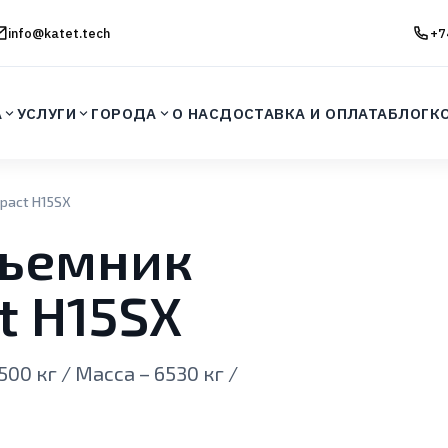
info@katet.tech
+7
А
УСЛУГИ
ГОРОДА
О НАС
ДОСТАВКА И ОПЛАТА
БЛОГ
К
pact H15SX
ъемник
t H15SX
00 кг / Масса – 6530 кг /