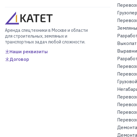
Перевоз
Грузопе
Перевоз
Земляны
Аренда спецтехники в Москве и области
Разрабо
для строительных, земляных и
транспортных задач любой сложности.
Выкопат
Выравни
Наши реквизиты
Разработ
Договор
Перевоз
Перевоз
Грузовой
Негабар
Перевоз
Перевоз
Перевоз
Перевоз
Демонта
Демонта