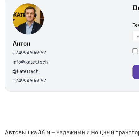
О
Те
Антон
+74994606567
info@katet.tech
@katettech
+74994606567
Автовышка 36 м – надежный и мощный транспор