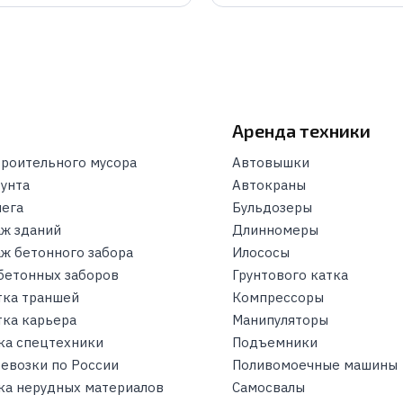
и
Аренда техники
троительного мусора
Автовышки
рунта
Автокраны
нега
Бульдозеры
ж зданий
Длинномеры
ж бетонного забора
Илососы
бетонных заборов
Грунтового катка
тка траншей
Компрессоры
тка карьера
Манипуляторы
ка спецтехники
Подъемники
ревозки по России
Поливомоечные машины
ка нерудных материалов
Самосвалы