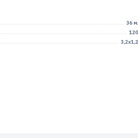
36 м
12
3,2х1,