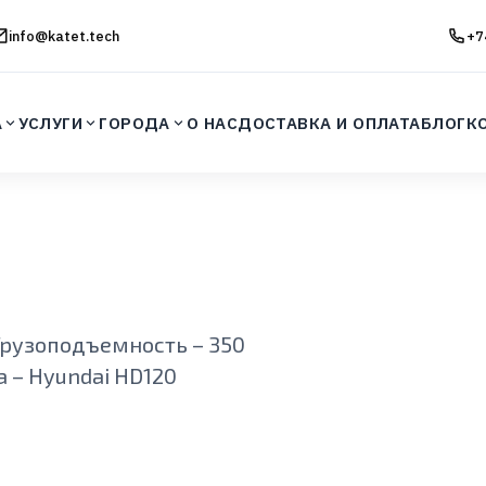
info@katet.tech
+7
А
УСЛУГИ
ГОРОДА
О НАС
ДОСТАВКА И ОПЛАТА
БЛОГ
К
Грузоподъемность – 350
а – Hyundai HD120