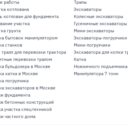
е работы
Тралы
тка котлована
Экскаваторы
ь котлован для фундамента
Колесные экскаваторы
вание участка
Гусеничные экскаваторы
ка грунта
Мини-экскаваторы
ка бытовок манипулятором
Экскаваторы-погрузчики
ка станков
Мини-погрузчики
 тралл для перевозки трактора
Экскаватора для копки 
итные перевозки тралом
Катка
ка бульдозера в Москве
Ножничного подъемника
ка катка в Москве
Манипулятора 7 тонн
ка погрузчика
ка экскаваторов в Москве
ж фундамента
ж бетонных конструкций
ка участка спецтехникой
ж частного дома