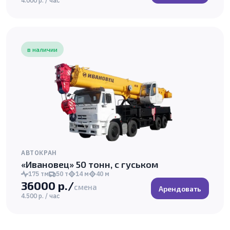
4.000 р. / час
в наличии
АВТОКРАН
«Ивановец» 50 тонн, с гуськом
175 тм
50 т
14 м
40 м
36000 р./
смена
Арендовать
4.500 р. / час