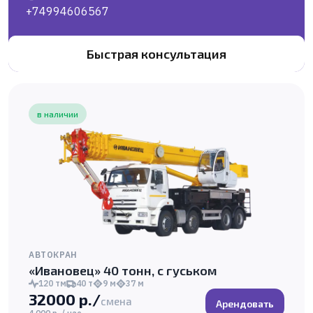
+74994606567
Быстрая консультация
в наличии
АВТОКРАН
«Ивановец» 40 тонн, с гуськом
120 тм
40 т
9 м
37 м
32000 р./
смена
Арендовать