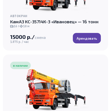
АВТОКРАН
КамАЗ КС-35714К-3 «Ивановец» — 16 тонн
16 т
18 м
15000 р./
смена
Арендовать
1.875 р. / час
в наличии