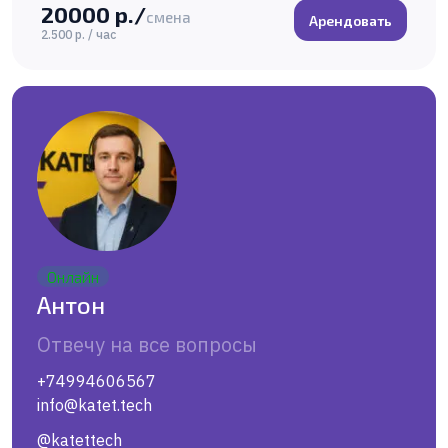
20000 р./
смена
Арендовать
2.500 р. / час
Онлайн
Антон
Отвечу на все вопросы
+74994606567
info@katet.tech
@katettech