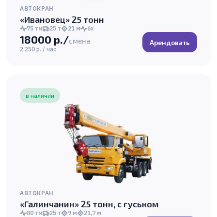
АВТОКРАН
«Ивановец» 25 тонн
75 тм
25 т
21 м
6х
18000 р./
смена
Арендовать
2.250 р. / час
в наличии
АВТОКРАН
«Галинчанин» 25 тонн, с гуськом
80 тм
25 т
9 м
21,7 м