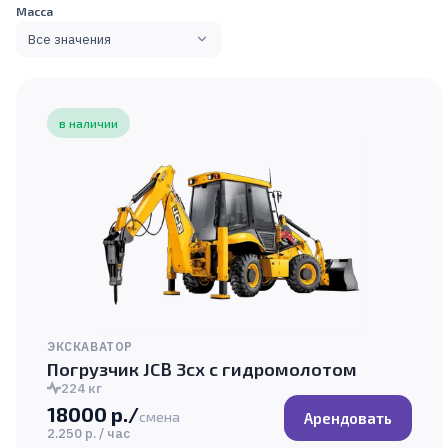
Масса
Все значения
в наличии
ЭКСКАВАТОР
Погрузчик JCB 3cx с гидромолотом
224 кг
18000 р./
смена
Арендовать
2.250 р. / час