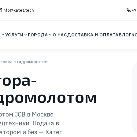
info@katet.tech
+7
А
УСЛУГИ
ГОРОДА
О НАС
ДОСТАВКА И ОПЛАТА
БЛОГ
К
узчика с гидромолотом
тора-
идромолотом
отом JCB в Москве
цтехники. Подача в
атором и без — Катет