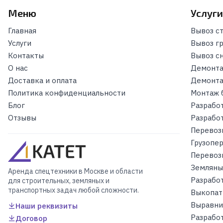
Меню
Услуг
Главная
Вывоз с
Услуги
Вывоз г
Контакты
Вывоз с
О нас
Демонта
Доставка и оплата
Демонта
Политика конфиденциальности
Монтаж 
Блог
Разрабо
Отзывы
Разрабо
Перевоз
Грузопе
Перевоз
Земляны
Аренда спецтехники в Москве и области
Разрабо
для строительных, земляных и
транспортных задач любой сложности.
Выкопат
Выравни
Наши реквизиты
Разработ
Договор