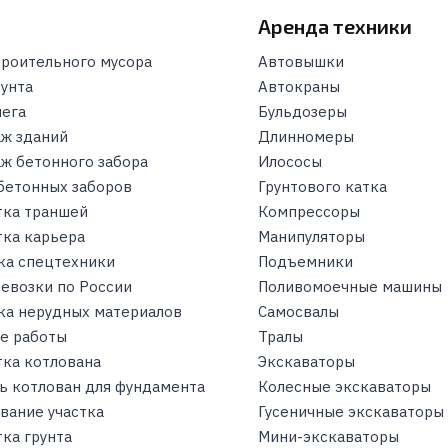
и
Аренда техники
троительного мусора
Автовышки
рунта
Автокраны
нега
Бульдозеры
ж зданий
Длинномеры
ж бетонного забора
Илососы
бетонных заборов
Грунтового катка
тка траншей
Компрессоры
тка карьера
Манипуляторы
ка спецтехники
Подъемники
ревозки по России
Поливомоечные машины
ка нерудных материалов
Самосвалы
е работы
Тралы
тка котлована
Экскаваторы
ь котлован для фундамента
Колесные экскаваторы
вание участка
Гусеничные экскаваторы
ка грунта
Мини-экскаваторы