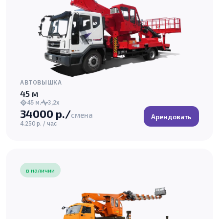
АВТОВЫШКА
45 м
45 м.
3,2х
34000 р./
смена
Арендовать
4.250 р. / час
в наличии